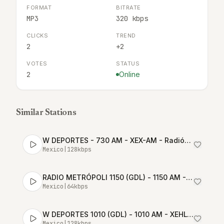
FORMAT
BITRATE
MP3
320 kbps
CLICKS
TREND
2
+2
VOTES
STATUS
2
Online
Similar Stations
W DEPORTES - 730 AM - XEX-AM - Radiópolis - Ciudad de México
Mexico
|
128
kbps
RADIO METRÓPOLI 1150 (GDL) - 1150 AM - XEAD-AM - Grupo Unidifusión - Guadalajara, Jalisco
Mexico
|
64
kbps
W DEPORTES 1010 (GDL) - 1010 AM - XEHL-AM - Grupo Radio Cañón - Guadalajara, Jalisco
Mexico
|
128
kbps