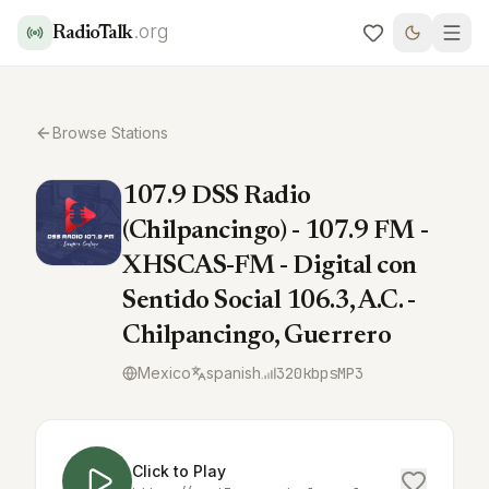
.org
RadioTalk
Browse Stations
107.9 DSS Radio
(Chilpancingo) - 107.9 FM -
XHSCAS-FM - Digital con
Sentido Social 106.3, A.C. -
Chilpancingo, Guerrero
Mexico
spanish
320
kbps
MP3
Click to Play