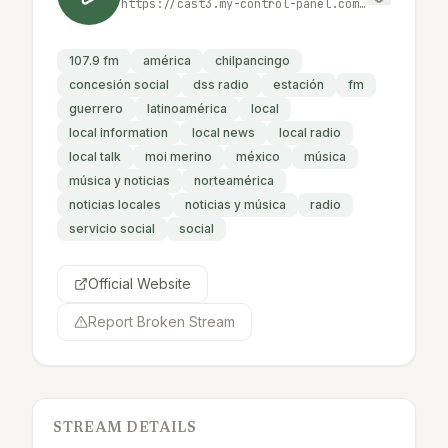
https://cast3.my-control-panel.com/proxy/dssradio?mp=/;
107.9 fm
américa
chilpancingo
concesión social
dss radio
estación
fm
guerrero
latinoamérica
local
local information
local news
local radio
local talk
moi merino
méxico
música
música y noticias
norteamérica
noticias locales
noticias y música
radio
servicio social
social
Official Website
Report Broken Stream
STREAM DETAILS