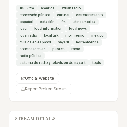
100.3 fm
américa
aztlán radio
concesión pública
cultural
entretenimiento
español
estación
fm
latinoamérica
local
local information
local news
local radio
local talk
moi merino
méxico
música en español
nayarit
norteamérica
noticias locales
pública
radio
radio pública
sistema de radio y televisión de nayarit
tepic
Official Website
Report Broken Stream
STREAM DETAILS