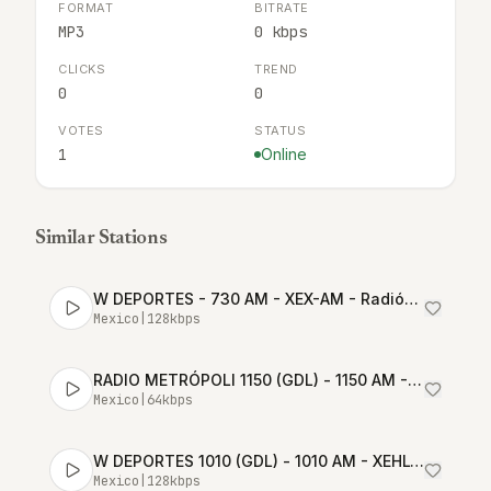
FORMAT
BITRATE
MP3
0 kbps
CLICKS
TREND
0
0
VOTES
STATUS
1
Online
Similar Stations
W DEPORTES - 730 AM - XEX-AM - Radiópolis - Ciudad de México
Mexico
|
128
kbps
RADIO METRÓPOLI 1150 (GDL) - 1150 AM - XEAD-AM - Grupo Unidifusión - Guadalajara, Jalisco
Mexico
|
64
kbps
W DEPORTES 1010 (GDL) - 1010 AM - XEHL-AM - Grupo Radio Cañón - Guadalajara, Jalisco
Mexico
|
128
kbps