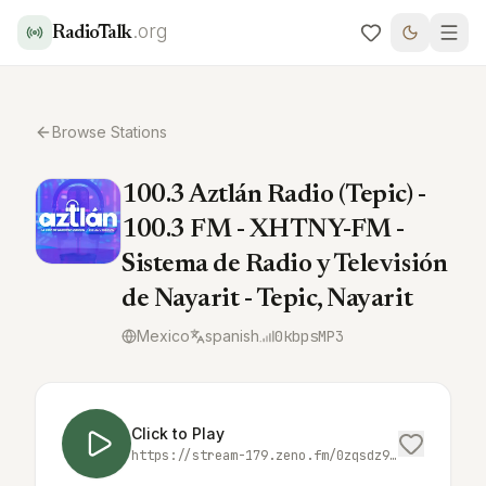
.org
RadioTalk
Browse Stations
100.3 Aztlán Radio (Tepic) -
100.3 FM - XHTNY-FM -
Sistema de Radio y Televisión
de Nayarit - Tepic, Nayarit
Mexico
spanish
0
kbps
MP3
Click to Play
https://stream-179.zeno.fm/0zqsdz9xoamuv?zt=eyJhbGciOiJIUzI1NiJ9.eyJzdHJlYW0iOiIwenFzZHo5eG9hbXV2IiwiaG9zdCI6InN0cmVhbS0xNzkuemVuby5mbSIsInRtIjpmYWxzZSwicnR0bCI6NSwianRpIjoiZDFSSnU2XzJRS202NXJITEpCWFFUUSIsImlhdCI6MTc3NTMwMzg3MywiZXhwIjoxNzc1MzAzOTMzfQ.KPqhYZsrLr5yBR5PgARHPuunh1ebt32z6_1dWRk9frE