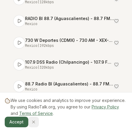
Mexico
|
128
kbps
RADIO BI 88.7 (Aguascalientes) - 88.7 FM - XHBI-FM - Radiogrupo - Aguascalientes, Aguascalientes
Mexico
730 W Deportes (CDMX) - 730 AM - XEX-AM - Radiópolis - Ciudad de México
Mexico
|
192
kbps
107.9 DSS Radio (Chilpancingo) - 107.9 FM - XHSCAS-FM - Digital con Sentido Social 106.3, A.C. - Chilpancingo, Guerrero
Mexico
|
320
kbps
88.7 Radio BI (Aguascalientes) - 88.7 FM - XHBI-FM - Radiogrupo - Aguascalientes, Aguascalientes
Mexico
We use cookies and analytics to improve your experience.
ABC Deportes (Monterrey) - 92.1 FM / 660 AM - XHGBO-FM / XEFZ-AM - Grupo Radio Alegría - General Bravo / Monterrey, NL
By using RadioTalk.org, you agree to our
Privacy Policy
Mexico
|
128
kbps
and
Terms of Service
.
Accept