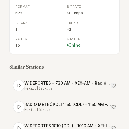
FORMAT
BITRATE
MP3
48 kbps
CLICKS
TREND
1
+1
VOTES
STATUS
13
Online
Similar Stations
W DEPORTES - 730 AM - XEX-AM - Radiópolis - Ciudad de México
Mexico
|
128
kbps
RADIO METRÓPOLI 1150 (GDL) - 1150 AM - XEAD-AM - Grupo Unidifusión - Guadalajara, Jalisco
Mexico
|
64
kbps
W DEPORTES 1010 (GDL) - 1010 AM - XEHL-AM - Grupo Radio Cañón - Guadalajara, Jalisco