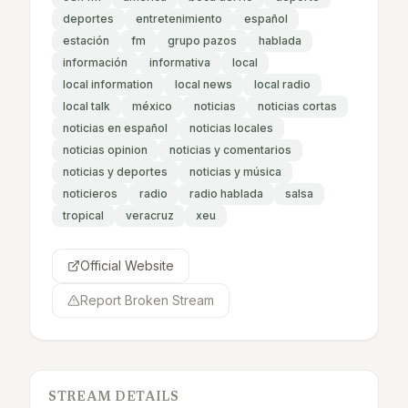
deportes
entretenimiento
español
estación
fm
grupo pazos
hablada
información
informativa
local
local information
local news
local radio
local talk
méxico
noticias
noticias cortas
noticias en español
noticias locales
noticias opinion
noticias y comentarios
noticias y deportes
noticias y música
noticieros
radio
radio hablada
salsa
tropical
veracruz
xeu
Official Website
Report Broken Stream
STREAM DETAILS