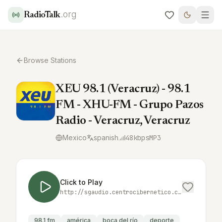
.org
RadioTalk
Browse Stations
XEU 98.1 (Veracruz) - 98.1
FM - XHU-FM - Grupo Pazos
Radio - Veracruz, Veracruz
Mexico
spanish
48
kbps
MP3
Click to Play
http://sgaudio.centrocibernetico.com/xeu
98.1 fm
américa
boca del río
deporte