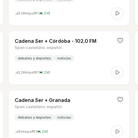
128
kbps
MP3
LIVE
Cadena Ser + Córdoba - 102.0 FM
Spain
|
castellano. español
debates y deportes
noticias
128
kbps
MP3
LIVE
Cadena Ser + Granada
Spain
|
castellano. español
debates y deportes
noticias
96
kbps
MP3
LIVE