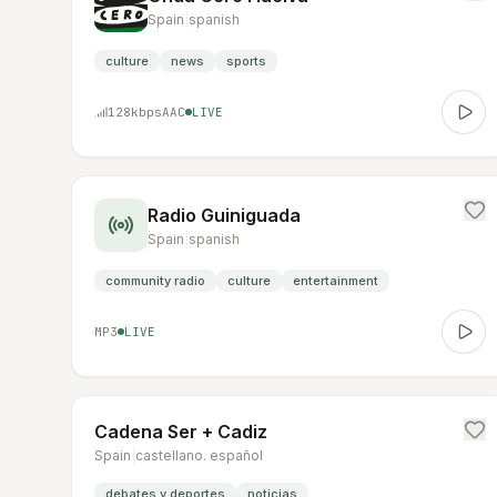
Spain
|
spanish
culture
news
sports
128
kbps
AAC
LIVE
Radio Guiniguada
Spain
|
spanish
community radio
culture
entertainment
MP3
LIVE
Cadena Ser + Cadiz
Spain
|
castellano. español
debates y deportes
noticias