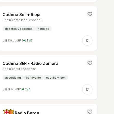
Cadena Ser + Rioja
Spain
|
castellano. español
debates y deportes
noticias
128
kbps
MP3
LIVE
Cadena SER - Radio Zamora
Spain
|
castilian,spanish
advertising
benavente
castilla y león
96
kbps
MP3
LIVE
Radio Barça