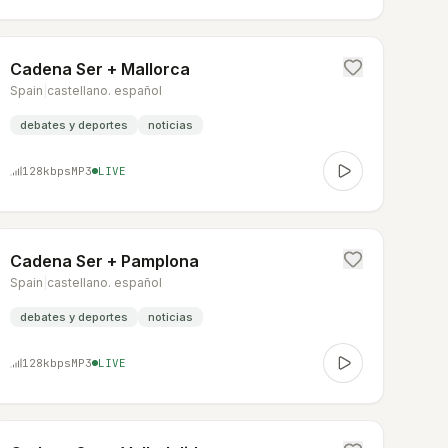
Cadena Ser + Mallorca
Spain
|
castellano. español
debates y deportes
noticias
128
kbps
MP3
LIVE
Cadena Ser + Pamplona
Spain
|
castellano. español
debates y deportes
noticias
128
kbps
MP3
LIVE