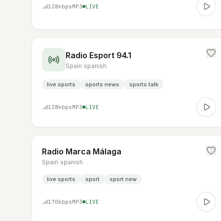
128
kbps
MP3
LIVE
Radio Esport 94.1
Spain
|
spanish
live sports
sports news
sports talk
128
kbps
MP3
LIVE
Radio Marca Málaga
Spain
|
spanish
live sports
sport
sport new
170
kbps
MP3
LIVE