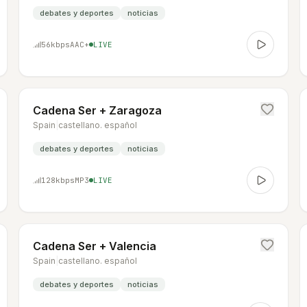
debates y deportes
noticias
56
kbps
AAC+
LIVE
Cadena Ser + Zaragoza
Spain
|
castellano. español
debates y deportes
noticias
128
kbps
MP3
LIVE
Cadena Ser + Valencia
Spain
|
castellano. español
debates y deportes
noticias