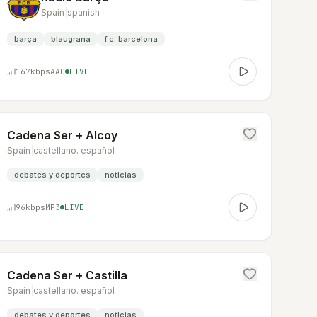
Spain
|
spanish
barça
blaugrana
f.c. barcelona
167
kbps
AAC
LIVE
Cadena Ser + Alcoy
Spain
|
castellano. español
debates y deportes
noticias
96
kbps
MP3
LIVE
Cadena Ser + Castilla
Spain
|
castellano. español
debates y deportes
noticias