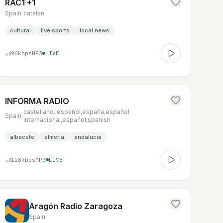
RAC1 +1
Spain
|
catalan
cultural
live sports
local news
96
kbps
MP3
LIVE
INFORMA RADIO
castellano. español,españa,español
Spain
|
internacional,espaňol,spanish
albacete
almería
andalucía
128
kbps
MP3
LIVE
Aragón Radio Zaragoza
Spain