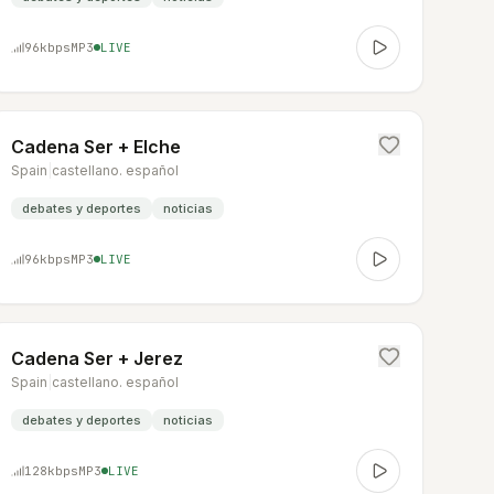
96
kbps
MP3
LIVE
Cadena Ser + Elche
Spain
|
castellano. español
debates y deportes
noticias
96
kbps
MP3
LIVE
Cadena Ser + Jerez
Spain
|
castellano. español
debates y deportes
noticias
128
kbps
MP3
LIVE