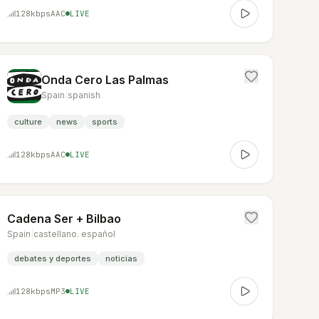
128
kbps
AAC
LIVE
Onda Cero Las Palmas
Spain
|
spanish
culture
news
sports
128
kbps
AAC
LIVE
Cadena Ser + Bilbao
Spain
|
castellano. español
debates y deportes
noticias
128
kbps
MP3
LIVE