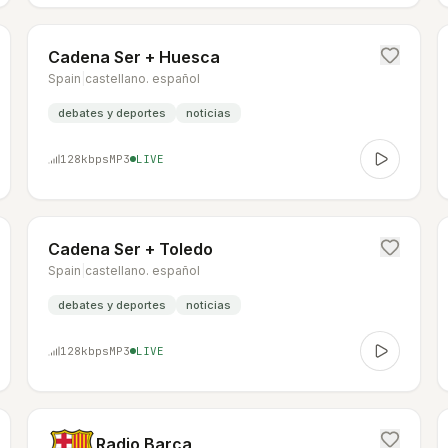
Cadena Ser + Huesca
Spain
|
castellano. español
debates y deportes
noticias
128
kbps
MP3
LIVE
Cadena Ser + Toledo
Spain
|
castellano. español
debates y deportes
noticias
128
kbps
MP3
LIVE
Radio Barça