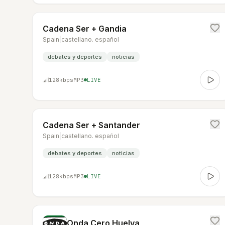
Cadena Ser + Gandia
Spain
|
castellano. español
debates y deportes
noticias
128
kbps
MP3
LIVE
Cadena Ser + Santander
Spain
|
castellano. español
debates y deportes
noticias
128
kbps
MP3
LIVE
Onda Cero Huelva