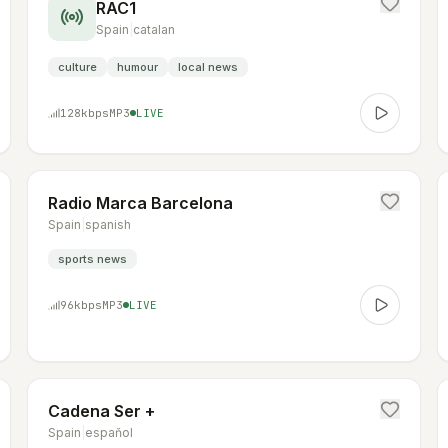
RAC1
Spain
|
catalan
culture
humour
local news
128
kbps
MP3
LIVE
Radio Marca Barcelona
Spain
|
spanish
sports news
96
kbps
MP3
LIVE
Cadena Ser +
Spain
|
espaňol