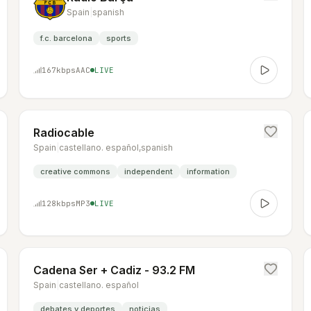
Spain
|
spanish
f.c. barcelona
sports
167
kbps
AAC
LIVE
Radiocable
Spain
|
castellano. español,spanish
creative commons
independent
information
128
kbps
MP3
LIVE
Cadena Ser + Cadiz - 93.2 FM
Spain
|
castellano. español
debates y deportes
noticias