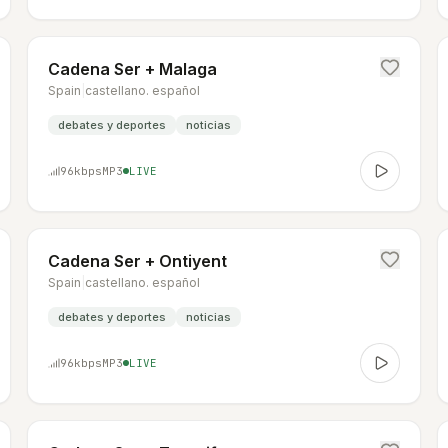
Cadena Ser + Malaga
Spain
|
castellano. español
debates y deportes
noticias
96
kbps
MP3
LIVE
Cadena Ser + Ontiyent
Spain
|
castellano. español
debates y deportes
noticias
96
kbps
MP3
LIVE