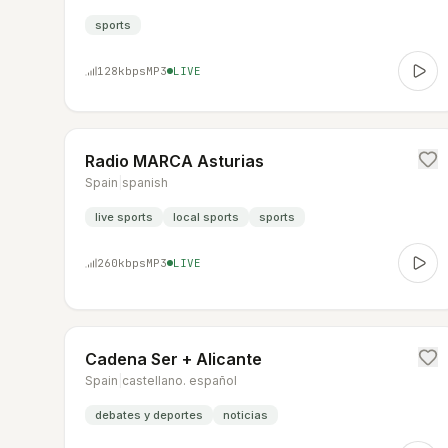
sports
128
kbps
MP3
LIVE
Radio MARCA Asturias
Spain
|
spanish
live sports
local sports
sports
260
kbps
MP3
LIVE
Cadena Ser + Alicante
Spain
|
castellano. español
debates y deportes
noticias