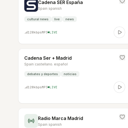
Cadena SER España
Spain
|
spanish
cultural news
live
news
128
kbps
MP3
LIVE
Cadena Ser + Madrid
Spain
|
castellano. español
debates y deportes
noticias
128
kbps
MP3
LIVE
Radio Marca Madrid
Spain
|
spanish