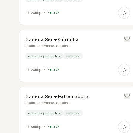
128
kbps
MP3
LIVE
Cadena Ser + Córdoba
Spain
|
castellano. español
debates y deportes
noticias
128
kbps
MP3
LIVE
Cadena Ser + Extremadura
Spain
|
castellano. español
debates y deportes
noticias
160
kbps
MP3
LIVE