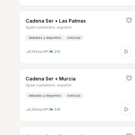
Cadena Ser + Las Palmas
Spain
|
castellano. español
debates y deportes
noticias
128
kbps
MP3
LIVE
Cadena Ser + Murcia
Spain
|
castellano. español
debates y deportes
noticias
128
kbps
MP3
LIVE