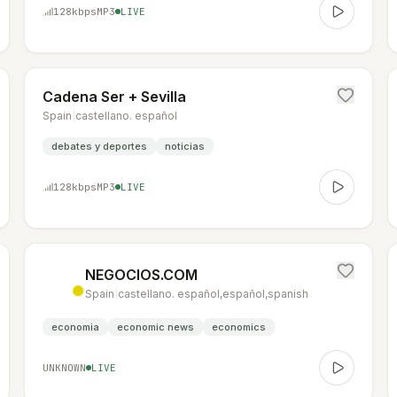
128
kbps
MP3
LIVE
Cadena Ser + Sevilla
Spain
|
castellano. español
debates y deportes
noticias
128
kbps
MP3
LIVE
NEGOCIOS.COM
Spain
|
castellano. español,espaňol,spanish
economia
economic news
economics
UNKNOWN
LIVE