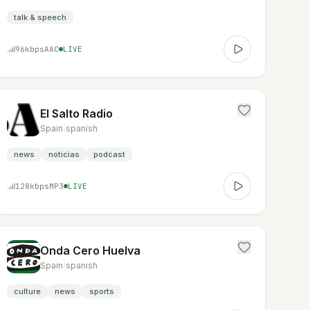
talk & speech
96
kbps
AAC
LIVE
El Salto Radio
Spain
|
spanish
news
noticias
podcast
128
kbps
MP3
LIVE
Onda Cero Huelva
Spain
|
spanish
culture
news
sports